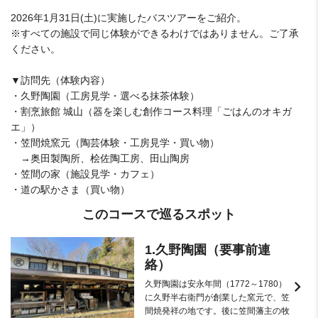
2026年1月31日(土)に実施したバスツアーをご紹介。
※すべての施設で同じ体験ができるわけではありません。ご了承
ください。
▼訪問先（体験内容）
・久野陶園（工房見学・選べる抹茶体験）
・割烹旅館 城山（器を楽しむ創作コース料理「ごはんのオキガ
エ」）
・笠間焼窯元（陶芸体験・工房見学・買い物）
→奥田製陶所、桧佐陶工房、田山陶房
・笠間の家（施設見学・カフェ）
・道の駅かさま（買い物）
このコースで巡るスポット
1.久野陶園（要事前連
絡）
keyboard_arrow_right
久野陶園は安永年間（1772～1780）
に久野半右衛門が創業した窯元で、笠
間焼発祥の地です。後に笠間藩主の牧