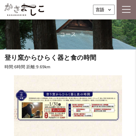
toggl
言語
コース
登り窯からひらく器と食の時間
時間:6時間
距離:9.69km