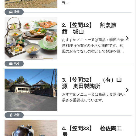
野…
8分
directions_car
2.【笠間12】 割烹旅
館 城山
keyboard_arrow_right
おすすめメニュー又は商品：季節の会
席料理 全室8室の小さな旅館です。和
風のおもてなしの宿として好評を得…
6分
directions_car
3.【笠間32】 （有）山
源 奥田製陶所
keyboard_arrow_right
おすすめメニュー又は商品：食器 使い
易さを重要視しています。
2分
directions_walk
4.【笠間33】 桧佐陶工
房