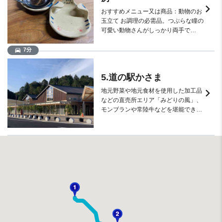
keyboard_arrow_right
おすすめメニュー又は商品：動物のお
玉立て お調理の必需品。つぶらな瞳の
可愛い動物さんがしっかり両手で…
7分
directions_car
5.道の駅かさま
keyboard_arrow_right
地元野菜や地元食材を使用した加工品
などの直売所エリア「みどりの風」、
モンブランや常陸牛などを堪能でき…