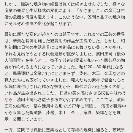
しかし、順調な焼き物の経営は長くは続きませんでした。様々な
産業の発展と生活様式の変化により、「かさましこ」の窯元は生
活の危機を何度も迎えます。このような中、笠間と益子の焼き物
にそれぞれ作風の変化が起こります。
最初に新たな変化が起きたのは益子です。これまでの工芸の世界
は、華美な装飾を施した観賞用の作品が主流でした。しかし、昭
和初期に日常の生活道具には美術品にも負けない美しさがあり、
それを見出そうとする民藝運動が拡がりました。濱田庄司（後の
人間国宝）を中心とし、益子で芸術の要素が加わった民芸品の陶
器が作られるようになっていきました。昭和20～30 年代になる
と、民藝運動は窯業だけにとどまらず、染色、木工、金工などの
職人たちにも広がっていきました。職人たちの素朴で健全な心と
伝統に裏付けされた確かな技術から、時代に合わせた多くの新し
い作品が生み出されました。 日常の美を感じさせる民藝を味わう
なら、濱田庄司記念益子参考館がおすすめです。ここでは、濱田
庄司の自宅の一部を活用する形で1977年に開館し、濱田が世界中
から収集した陶磁器、漆器、木工、金工、家具、染織などを展
示・公開しています。
一方、笠間では戦後に窯業地として存続の危機に陥ると、茨城県