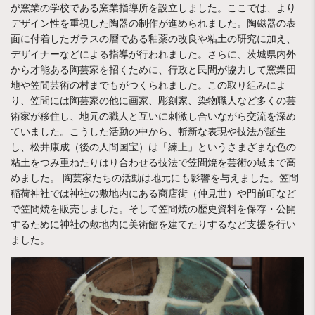
が窯業の学校である窯業指導所を設立しました。ここでは、より
デザイン性を重視した陶器の制作が進められました。陶磁器の表
面に付着したガラスの層である釉薬の改良や粘土の研究に加え、
デザイナーなどによる指導が行われました。さらに、茨城県内外
から才能ある陶芸家を招くために、行政と民間が協力して窯業団
地や笠間芸術の村までもがつくられました。この取り組みによ
り、笠間には陶芸家の他に画家、彫刻家、染物職人など多くの芸
術家が移住し、地元の職人と互いに刺激し合いながら交流を深め
ていました。こうした活動の中から、斬新な表現や技法が誕生
し、松井康成（後の人間国宝）は「練上」というさまざまな色の
粘土をつみ重ねたりはり合わせる技法で笠間焼を芸術の域まで高
めました。 陶芸家たちの活動は地元にも影響を与えました。笠間
稲荷神社では神社の敷地内にある商店街（仲見世）や門前町など
で笠間焼を販売しました。そして笠間焼の歴史資料を保存・公開
するために神社の敷地内に美術館を建てたりするなど支援を行い
ました。