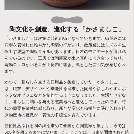
陶文化を創造、進化する「かさましこ」
「かさましこ」は次第に芸術の街となっていきます。街並みには
四季を表現した雅やかな陶製の壁があり、散策路にはリズムを生
み出す波型の陶板タイルがあります。日常の中にアートが溶け込
んでいるのです。工房では陶芸家が土と真剣に向き合っており、
電動ロクロが回る音が工房内に響き、凛とした雰囲気が感じられ
ます。
かつて、暮らしを支える日用品を製造していた「かさましこ」
は、現在、デザイン性や機能性を追求した陶器や親しみやすいポ
ップなオブジェなどを制作するようになりました。生活だけでな
く、暮らしに潤いを与える窯業地へと進化していったのです。時
代の需要を敏感に感じ取り、新たな変化も積極的に受け入れる焼
き物産地の挑戦が、表現の多様性を育んでいます。
芸術性あふれる陶の郷を求めて全国から陶芸家が集まり、今では
600名を超えるまでになりました。ここでは、自由で開放された焼