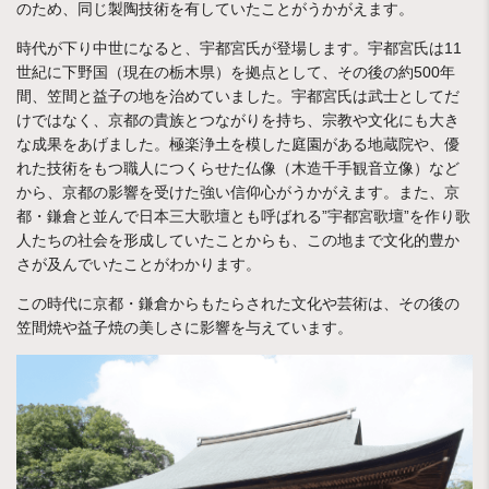
のため、同じ製陶技術を有していたことがうかがえます。
時代が下り中世になると、宇都宮氏が登場します。宇都宮氏は11
世紀に下野国（現在の栃木県）を拠点として、その後の約500年
間、笠間と益子の地を治めていました。宇都宮氏は武士としてだ
けではなく、京都の貴族とつながりを持ち、宗教や文化にも大き
な成果をあげました。極楽浄土を模した庭園がある地蔵院や、優
れた技術をもつ職人につくらせた仏像（木造千手観音立像）など
から、京都の影響を受けた強い信仰心がうかがえます。また、京
都・鎌倉と並んで日本三大歌壇とも呼ばれる”宇都宮歌壇”を作り歌
人たちの社会を形成していたことからも、この地まで文化的豊か
さが及んでいたことがわかります。
この時代に京都・鎌倉からもたらされた文化や芸術は、その後の
笠間焼や益子焼の美しさに影響を与えています。