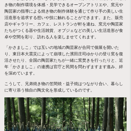
き物の制作環境を体感・見学できるオープンアトリエや、窯元や
陶芸家の指導による焼き物の制作体験を通じて作り手の美しい生
活造形を追求する想いや技に触れることができます。また、販売
店やギャラリー、カフェ、レストランが軒を連ね、窯元や陶芸家
たちがつくる器や生活雑貨、オブジェなどの美しい生活造形が食
卓や空間を彩り、訪れる人を楽しませてくれます。
「かさましこ」では互いの地域の陶芸家が合同で個展を開いた
り、東日本大震災によって崩壊した濱田庄司ゆかりの登り窯を復
活させたり、全国の陶芸家たちが一緒に窯焚きを行ったりと、近
年「かさましこ」の連携は官庁と民間を問わずますます進み、絆
を深めています。
こうして、兄弟焼き物の笠間焼・益子焼はつながり合い、暮らし
に寄り添う独自の陶文化を形成しているのです。