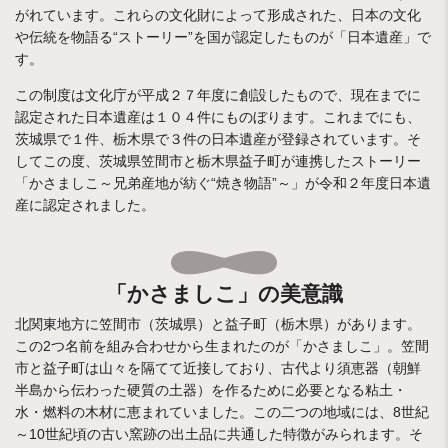
がれています。これらの文化財によって形成された、日本の文化
や伝統を物語る“ストーリー”を国が認定したものが「日本遺産」で
す。
この制度は文化庁が平成２７年度に創設したもので、現在までに
認定された日本遺産は１０４件にものぼります。これまでにも、
茨城県で１件、栃木県で３件の日本遺産が登録されています。そ
してこの度、茨城県笠間市と栃木県益子町が連携したストーリー
「かさましこ～兄弟産地が紡ぐ“焼き物語”～」が令和２年度日本遺
産に認定されました。
「かさましこ」の美意識
北関東地方に笠間市（茨城県）と益子町（栃木県）があります。
この2つ名前を組み合わせから生まれたのが「かさましこ」。笠間
市と益子町は山々を隔てて近接しており、古代より須恵器（朝鮮
半島から伝わった硬質の土器）を作るために必要となる粘土・
水・燃料の木材に恵まれていました。この二つの地域には、8世紀
～10世紀頃の古い窯跡の出土品に共通した特徴がみられます。そ