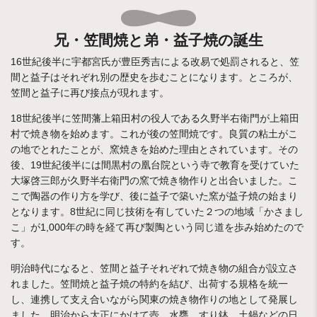
兄・笠間焼と弟・益子焼の誕生
16世紀後半に宇都宮氏が豊臣秀吉による改易で処罰されると、笠
間と益子はそれぞれ別の歴史を歩むことになります。ところが、
笠間と益子に再び接点が現れます。
18世紀後半に笠間藩上箱田村の役人である久野半右衛門が上箱田
村で焼き物を始めます。これが後の笠間焼です。良質の粘土がこ
の地でとれたことが、窯焼きを始めた理由とされています。その
後、19世紀後半には間黒村の凰台院という寺で教育を受けていた
大塚啓三郎が久野半右衛門の窯で焼き物作りと出合いました。こ
こで陶器の作り方を学び、後に益子で築いた窯が益子焼の始まり
となります。8世紀に同じ技術を有していた２つの地域「かさまし
こ」が1,000年の時を経て再び製陶という同じ道を歩み始めたので
す。
明治時代になると、笠間と益子それぞれで焼き物の組合が設立さ
れました。笠間焼と益子焼の特約を結び、出荷する規格を統一
し、連携して支え合いながら関東の焼き物作りの地として発展し
ました。明治から大正にかけて壺、水甕、すり鉢、土鍋などの日