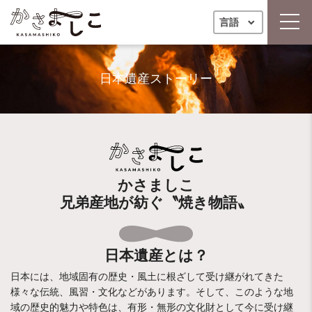
toggl
言語
日本遺産ストーリー
かさましこ
兄弟産地が紡ぐ〝焼き物語〟
日本遺産とは？
日本には、地域固有の歴史・風土に根ざして受け継がれてきた
様々な伝統、風習・文化などがあります。そして、このような地
域の歴史的魅力や特色は、有形・無形の文化財として今に受け継