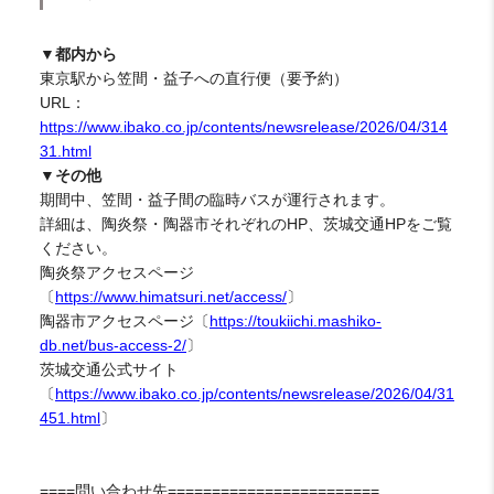
▼都内から
東京駅から笠間・益子への直行便（要予約）
URL：
https://www.ibako.co.jp/contents/newsrelease/2026/04/314
31.html
▼その他
期間中、笠間・益子間の臨時バスが運行されます。
詳細は、陶炎祭・陶器市それぞれのHP、茨城交通HPをご覧
ください。
陶炎祭アクセスページ
〔
https://www.himatsuri.net/access/
〕
陶器市アクセスページ〔
https://toukiichi.mashiko-
db.net/bus-access-2/
〕
茨城交通公式サイト
〔
https://www.ibako.co.jp/contents/newsrelease/2026/04/31
451.html
〕
====問い合わせ先========================