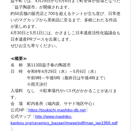
益子町では、4月29日から5月6日まで町全体が会場となった
「益子陶器市」が開催されます。
約50店舗の販売店と700を超えるテントが立ち並び、日常使
いのマグカップから美術品に至るまで、多岐にわたる作品
が楽しめます。
4月30日と5月1日には、かさましこ日本遺産活性化協議会も
日本遺産PRブースを出展します。
ぜひお立ち寄りください。
≪概要≫
名 称 第113回益子春の陶器市
日 時 令和8年4月29日（水）～5月6日（水）
午前9時～午後5時（最終日は午後4時まで）
※雨天決行
入場料 なし ※駐車場代やバス代がかかることがありま
す。
会 場 町内各所（城内坂、サヤド地区中心）
公式HP〔
https://toukiichi.mashiko-db.net
〕
公式マップ〔
http://www.mashiko-
kankou.org/ceramics_bazaar/image/pdf/map_jap1966.pdf
〕