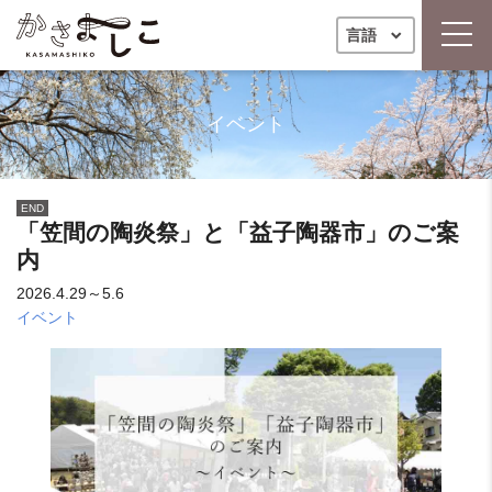
toggl
言語
イベント
END
「笠間の陶炎祭」と「益子陶器市」のご案
内
2026.4.29～5.6
イベント