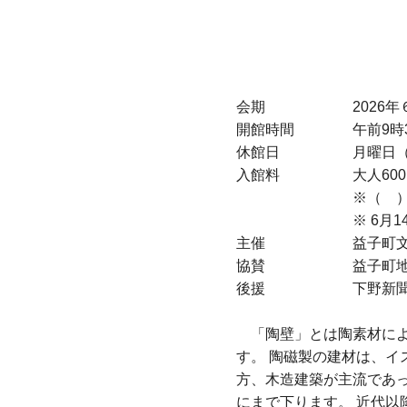
会期 2026年６月７
開館時間 午前9時30
休館日 月曜日（祝
入館料 大人600（55
※（ ）内は20名以
※ 6月14日(日)は
主催 益子町文化の
協賛 益子町地域
後援 下野新聞社、と
「陶壁」とは陶素材によ
す。 陶磁製の建材は、イ
方、木造建築が主流であ
にまで下ります。 近代以