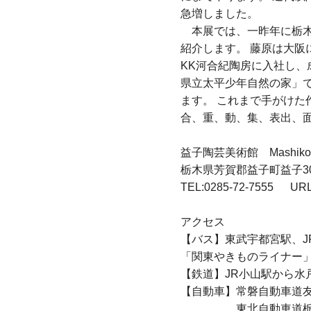
急増しました。
本展では、一昨年に栃木
紹介します。 藤原は大阪
KK河合紀陶房に入社し、
県立太平少年自然の家」で
ます。 これまで手がけた
合、重、動、集、表出、
益子陶芸美術館 Mashiko Mus
栃木県芳賀郡益子町益子30
TEL:0285-72-7555 URL
アクセス
【バス】東武宇都宮駅、J
「関東やきものライナー
【鉄道】JR小山駅から水
【自動車】常磐自動車道友
東北自動車道栃木都賀J