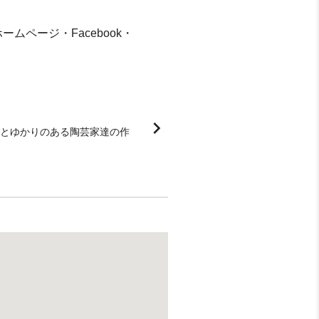
ページ・Facebook・
keyboard_arrow_right
とゆかりのある陶芸家達の作