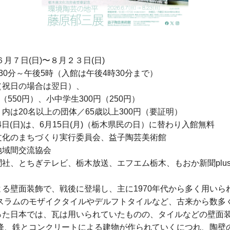
日(日)〜８月２３日(日)
分～午後5時（入館は午後4時30分まで）
日の場合は翌日）、
0円）、小中学生300円（250円）
上の団体／65歳以上300円（要証明）
、6月15日(月)（栃木県民の日）に替わり入館無料
まちづくり実行委員会、益子陶芸美術館
間交流協会
ちぎテレビ、栃木放送、エフエム栃木、もおか新聞plu
る壁面装飾で、戦後に登場し、主に1970年代から多く用いら
スラムのモザイクタイルやデルフトタイルなど、古来から数多
った日本では、瓦は用いられていたものの、タイルなどの壁面
降、鉄とコンクリートによる建物が作られていくにつれ、陶壁の