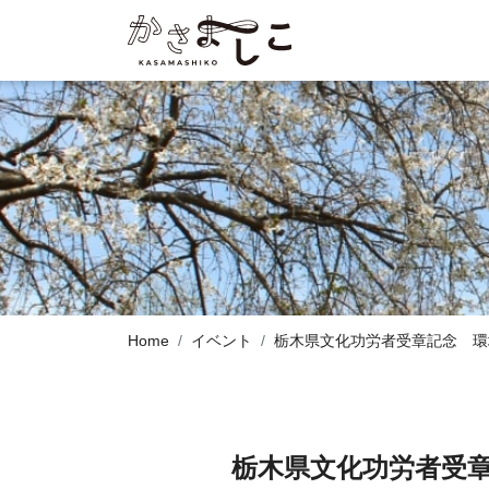
Home
イベント
栃木県文化功労者受章記念 環
栃木県文化功労者受