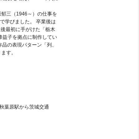
三（1946～）の仕事を
科で学びました。 卒業後は
立後最初に手がけた「栃木
降益子を拠点に制作してい
壁作品の表現パターン「列、
きます。
R秋葉原駅から茨城交通