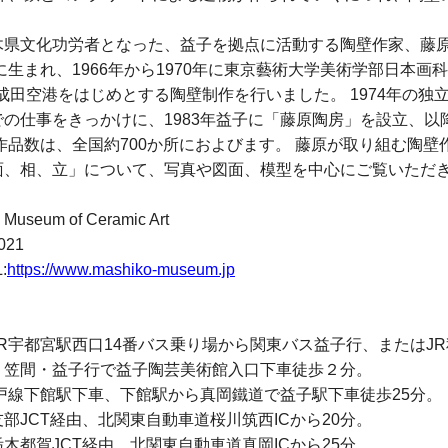
県文化功労者となった、益子を拠点に活動する陶壁作家、藤原郁
に生まれ、1966年から1970年に東京藝術大学美術学部日本画
成田空港をはじめとする陶壁制作を行いました。 1974年の独
の仕事をきっかけに、1983年益子に「藤原陶房」を設立、以
作品数は、全国約700か所におよびます。 藤原が取り組む陶
面、相、立」について、写真や図面、模型を中心にご覧いただ
eum of Ceramic Art
21
:
https://www.mashiko-museum.jp
R宇都宮駅西口14番バス乗り場から関東バス益子行、またはJ
」笠間・益子行で益子陶芸美術館入口下車徒歩２分。
戸線下館駅下車、下館駅から真岡鐵道で益子駅下車徒歩25分。
部JCT経由、北関東自動車道桜川筑西ICから20分。
CT経由、北関東自動車道真岡ICから25分。