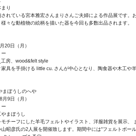
ェ
本まり
陶されている宮本雅宏さんまりさんご夫婦による作品展です。
。様々な動植物の絵柄を描いた器を今回も多数出品されます。
月20日（月）
リー
房、wood&felt style
具を手掛ける little cu. さんが中心となり、陶食器や木工
と木工やまぼうしのへや
8月9日（月）
リー
工やまぼうし
をモチーフにした羊毛フェルトやイラスト、洋服雑貨を展示、 
山昭彦氏の2人展を開催致します。期間中には“フェルトボール