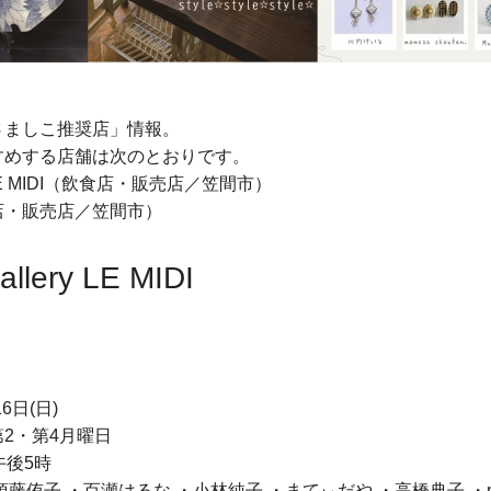
さましこ推奨店」情報。
すめする店舗は次のとおりです。
ry LE MIDI（飲食店・販売店／笠間市）
・販売店／笠間市）
allery LE MIDI
6日(日)
2・第4月曜日
午後5時
侑子 ・百瀬はるな ・小林純子 ・まてぃだや ・高橋典子 ・mak