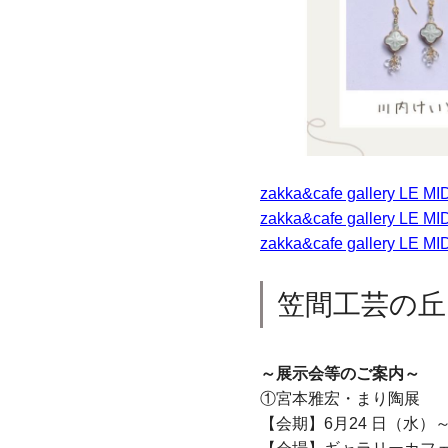
zakka&cafe gallery 
zakka&cafe gallery LE MI
zakka&cafe gallery LE MID
笠間工芸の丘
～展示会等のご案内～
①宮本雅宏・まり陶展
【会期】6月24 日（水）