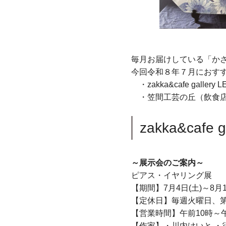
毎月お届けしている「か
今回令和８年７月におす
・zakka&cafe galle
・笠間工芸の丘（飲食店
zakka&cafe g
～展示会のご案内～
ピアス・イヤリング展
【期間】7月4日(土)～8月1
【定休日】毎週火曜日、第
【営業時間】午前10時～
【作家】・川内けいと ・須藤