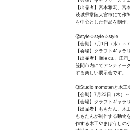
【会場】ギャラリーカフ
【出品者】宮本雅宏、宮
茨城県常陸大宮市にて作
を中心とした作品を制作
②style☆style☆style
【会期】7月1日（水）～7
【会場】クラフトギャラ
【出品者】little cu.、庄司_工
笠間市内にてアンティーク家
する楽しい展示会です。
③Studio momotan
【会期】7月23日（木）～
【会場】クラフトギャラ
【出品者】ももたん、木
ももたんが制作する動物
作する木工やまぼうしの小