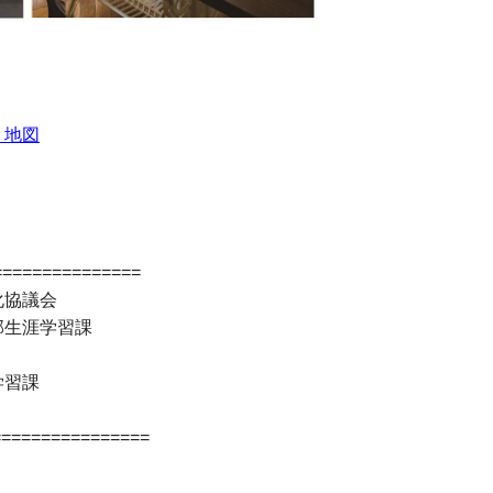
・地図
=============
化協議会
生涯学習課
学習課
================