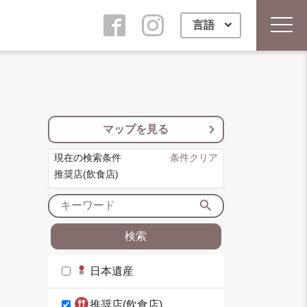
言語
toggl
keyboard_arrow_right
マップを見る
現在の検索条件
条件クリア
推奨店(飲食店)
search
日本遺産
推奨店(飲食店)