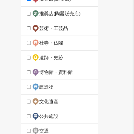
推奨店(陶器販売店)
芸術・工芸品
社寺・仏閣
遺跡・史跡
博物館・資料館
建造物
文化遺産
公共施設
交通