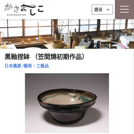
toggl
語言
地點
黑釉捏缽 （笠間燒初期作品）
日本遺產
/
藝術・工藝品