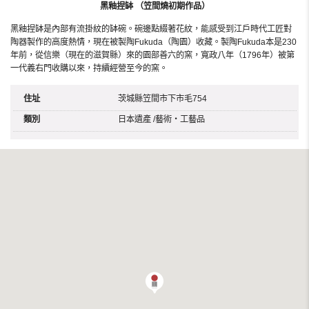
黑釉捏缽 （笠間燒初期作品）
黑釉捏缽是內部有流掛紋的缽碗。碗邊點綴著花紋，能感受到江戶時代工匠對
陶器製作的高度熱情，現在被製陶Fukuda（陶園）收藏。製陶Fukuda本是230
年前，從信樂（現在的滋賀縣）來的園部善六的窯，寬政八年（1796年）被第
一代義右門收購以來，持續經營至今的窯。
住址
茨城縣笠間市下市毛754
類別
日本遺產
/
藝術・工藝品